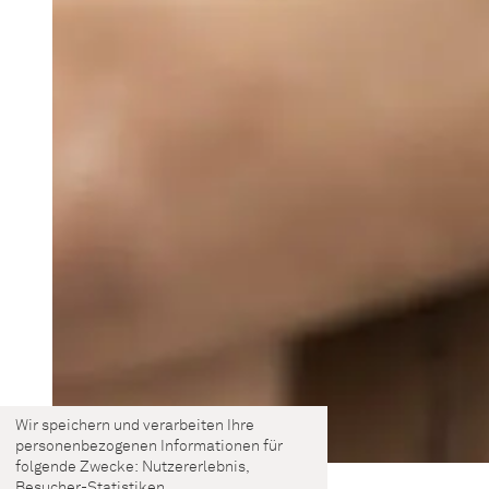
Wir speichern und verarbeiten Ihre
personenbezogenen Informationen für
folgende Zwecke:
Nutzererlebnis,
Besucher-Statistiken
.