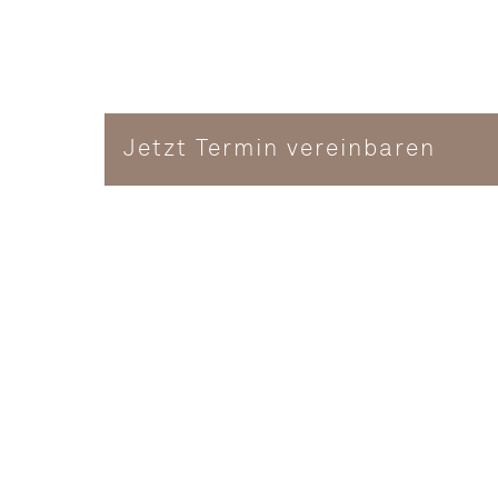
Jetzt Termin vereinbaren
Brustwand
ewegungen genau
en werden die
eise auf
ten. Hierbei
rchgeführt. Bei