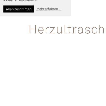
Mehr erfahren
...
Allen zustimmen
Herzultrasch
Die Kardiologin bzw. der Kardiologe unt
aufgesetzt wird. Über einen Bildschirm
dargestellt werden sowie die
Herzkraft
Herzklappen untersucht und die Durchb
In bestimmten Fällen kann ergänzend di
Durchblutungsstörungen des Herzmusk
wird während einer dynamischen Belastu