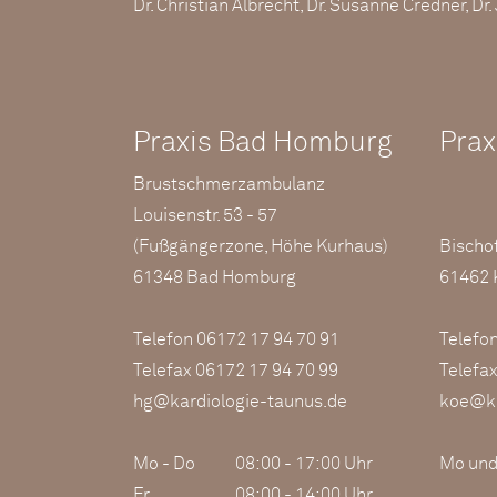
Dr. Christian Albrecht, Dr. Susanne Credner, Dr
Praxis Bad Homburg
Prax
Brustschmerzambulanz
Louisenstr. 53 - 57
(Fußgängerzone, Höhe Kurhaus)
Bischof
61348 Bad Homburg
61462 
Telefon 06172 17 94 70 91
Telefo
Telefax 06172 17 94 70 99
Telefa
hg@kardiologie-taunus.de
koe@ka
Mo - Do
08:00 - 17:00 Uhr
Mo und
Fr
08:00 - 14:00 Uhr