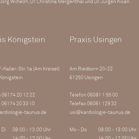
. Jörg Wilhelm, Dr. Christina Mergenthal und Dr. Jürgen Kilian
is Königstein
Praxis Usingen
-Kaller-Str. 1a (Am Kreisel)
Am Riedborn 20-22
Königstein
61250 Usingen
n 06174 20 12 22
Telefon 06081 1 55 00
x 06174 20 33 10
Telefax 06081 129 32
rdiologie-taunus.de
usi@kardiologie-taunus.de
 Di
08:00 - 13:00 Uhr
Mo - Do
08:00 - 13:00 Uhr
14:00 - 17:00 Uhr
14:00 - 17:00 Uhr