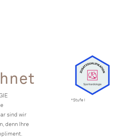
chnet
GIE
*Stufe I
ne
r sind wir
n, denn Ihre
mpliment.