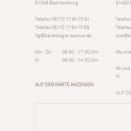
61348 Bad Homburg
61462 
Telefon 06172 17 94 70 91
Telefo
Telefax 06172 17 94 70 99
Telefa
hg@kardiologie-taunus.de
koe@ka
Mo - Do
08:00 - 17:00 Uhr
Mo und
Fr
08:00 - 14:00 Uhr
Mi und
Fr
AUF DER KARTE ANZEIGEN
AUF D