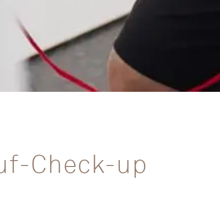
auf-Check-up
olgeerkrankungen wie
Herzinfarkt
oder Schlaganfall erhe
ehend Ihre
Gefäßrisikofaktoren
und untersuchen mit dem