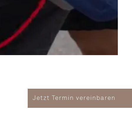
Jetzt Termin vereinbaren
ben wir eine
 Ultraschall