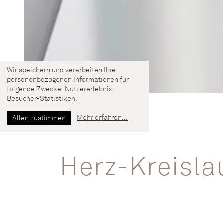
Wir speichern und verarbeiten Ihre
personenbezogenen Informationen für
folgende Zwecke:
Nutzererlebnis,
Besucher-Statistiken
.
Mehr erfahren
...
Allen zustimmen
Herz-Kreisl
Als Vorsorge vor Arteriosklerose mit F
ausführliche Anamnese, ermitteln eing